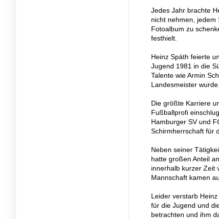
Jedes Jahr brachte He
nicht nehmen, jedem S
Fotoalbum zu schenke
festhielt.
Heinz Späth feierte u
Jugend 1981 in die S
Talente wie Armin Sc
Landesmeister wurde
Die größte Karriere u
Fußballprofi einschlug
Hamburger SV und FC
Schirmherrschaft für 
Neben seiner Tätigkei
hatte großen Anteil a
innerhalb kurzer Zeit 
Mannschaft kamen aus
Leider verstarb Heinz
für die Jugend und di
betrachten und ihm da