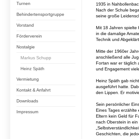
Turnen
1935 in Nahbollenbac
Nach der Schule began
Behindertensportgruppe
seine große Leidensch
Vorstand
Mit 18 Jahren spielte
in die damalige Amate
Förderverein
Technik und Abgeklärth
Nostalgie
Mitte der 1960er Jah
anschließend alle Ju
Markus Schupp
Fortan war er täglich
Heinz Späth
und Engagement viele
Vermietung
Heinz Späth gab nicht
ausgeführt hatte. Dab
Kontakt & Anfahrt
den Lippen. Er motivi
Downloads
Sein persönlicher Eins
Eines Tages erzählte 
Impressum
Eltern kein Geld für F
nach Oberstein in ein
„Selbstverständlichkei
Geschichten, die jed