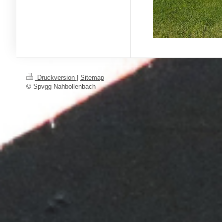
Druckversion
|
Sitemap
© Spvgg Nahbollenbach