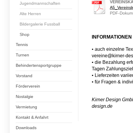
VEREINSK
Jugendmannschaften
A5_Vereinsk
PDF-Dokume
Alte Herren
Bildergalerie Fussball
Shop
INFORMATIONEN
Tennis
• auch einzelne Tex
Turnen
vereine@kirner-des
• die Bezahlung er
Behindertensportgruppe
Tagen Zahlungsziel
• Lieferzeiten varii
Vorstand
• für Fragen & ind
Förderverein
Nostalgie
Kirner Design GmbH
design.de
Vermietung
Kontakt & Anfahrt
Downloads