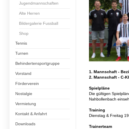
Jugendmannschaften
Alte Herren
Bildergalerie Fussball
Shop
Tennis
Turnen
Behindertensportgruppe
1. Mannschaft - Bez
Vorstand
2. Mannschaft - C-Kl
Förderverein
Spielpläne
Die gültigen Spielplä
Nostalgie
Nahbollenbach einse
Vermietung
Training
Kontakt & Anfahrt
Dienstag & Freitag 19
Downloads
Trainerteam